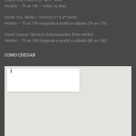
Horário – 7h as 13h – todos os dias.
Coord. Ens. Médio / Técnico (1ª a 3ª série)
Horário – 7h as 13h (segunda a sexta) e sábado (7h as 17h)
Coord. Cursos Técnicos Subsequentes (Pós-médio)
Horário – 7h as 13h (segunda a sexta) e sábado (8h as 16h)
COMO CHEGAR