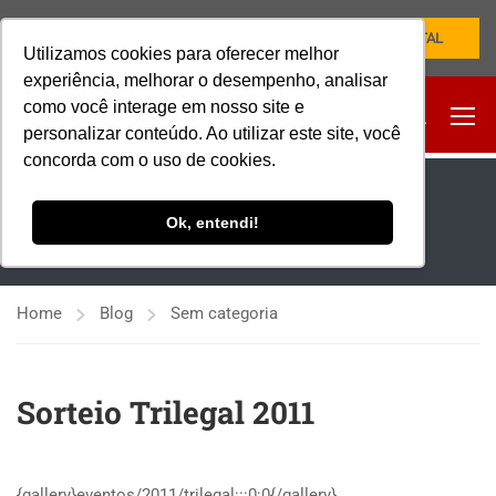
NOVO PORTAL
Utilizamos cookies para oferecer melhor
experiência, melhorar o desempenho, analisar
como você interage em nosso site e
personalizar conteúdo. Ao utilizar este site, você
concorda com o uso de cookies.
SEM CATEGORIA
Ok, entendi!
Home
Blog
Sem categoria
Sorteio Trilegal 2011
{gallery}eventos/2011/trilegal:::0:0{/gallery}