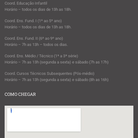
Coord. Educação Infantil
Horário – todos os dias de 13h as 18h.
Coord. Ens. Fund. I (1º ao 5º ano)
Horário – todos os dias de 13h as 18h.
Coord. Ens. Fund. II (6º ao 9º ano)
Horário – 7h as 13h – todos os dias.
Coord. Ens. Médio / Técnico (1ª a 3ª série)
Horário – 7h as 13h (segunda a sexta) e sábado (7h as 17h)
Coord. Cursos Técnicos Subsequentes (Pós-médio)
Horário – 7h as 13h (segunda a sexta) e sábado (8h as 16h)
COMO CHEGAR