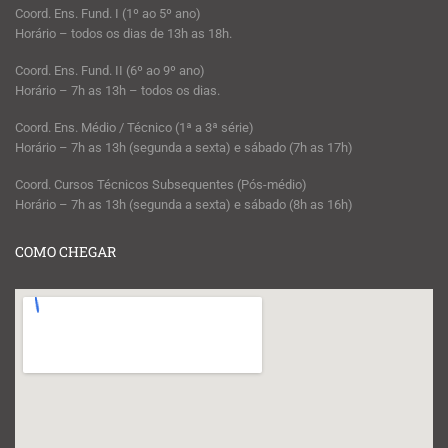
Coord. Ens. Fund. I (1º ao 5º ano)
Horário – todos os dias de 13h as 18h.
Coord. Ens. Fund. II (6º ao 9º ano)
Horário – 7h as 13h – todos os dias.
Coord. Ens. Médio / Técnico (1ª a 3ª série)
Horário – 7h as 13h (segunda a sexta) e sábado (7h as 17h)
Coord. Cursos Técnicos Subsequentes (Pós-médio)
Horário – 7h as 13h (segunda a sexta) e sábado (8h as 16h)
COMO CHEGAR