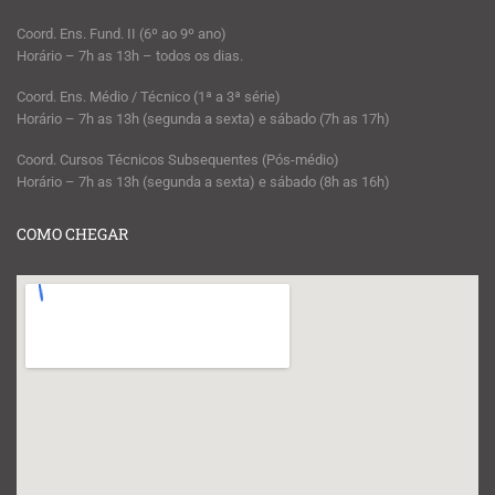
Coord. Ens. Fund. II (6º ao 9º ano)
Horário – 7h as 13h – todos os dias.
Coord. Ens. Médio / Técnico (1ª a 3ª série)
Horário – 7h as 13h (segunda a sexta) e sábado (7h as 17h)
Coord. Cursos Técnicos Subsequentes (Pós-médio)
Horário – 7h as 13h (segunda a sexta) e sábado (8h as 16h)
COMO CHEGAR