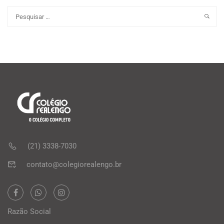
(21) 3338-7030
contato@colegiorealengo.br
Razão Social