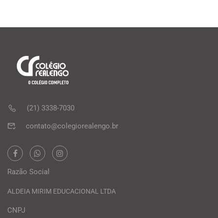
(21) 3338-7030
contato@colegiorealengo.br
Razão Social
ALDEIA MIRIM EDUCACIONAL LTDA
CNPJ