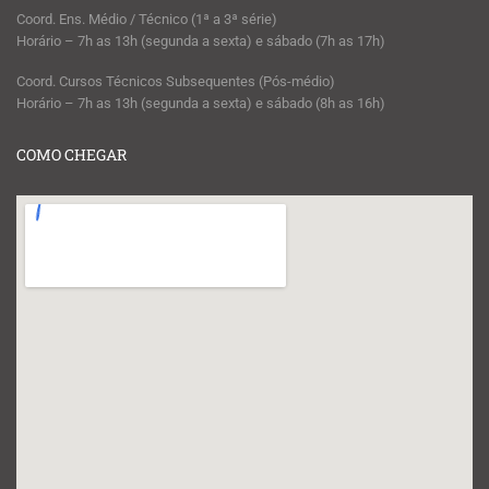
Coord. Ens. Médio / Técnico (1ª a 3ª série)
Horário – 7h as 13h (segunda a sexta) e sábado (7h as 17h)
Coord. Cursos Técnicos Subsequentes (Pós-médio)
Horário – 7h as 13h (segunda a sexta) e sábado (8h as 16h)
COMO CHEGAR