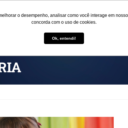
o@colegiorealengo.br
NOVO PORTAL
melhorar o desempenho, analisar como você interage em nosso sit
concorda com o uso de cookies.
CRECHE
INSTITUCIONAL
EDUCADORES
CURSOS
E
Ok, entendi!
RIA