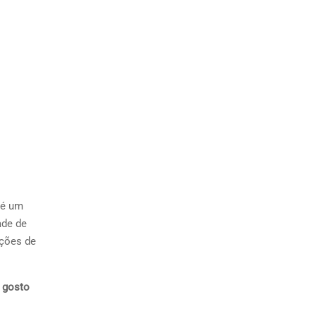
 é um
ade de
ações de
o gosto