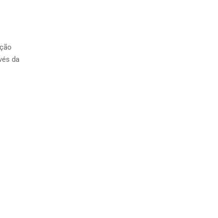
ação
avés da