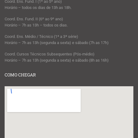
Coord. Ens. Fund. I (1º ao 5º ano)
Horário – todos os dias de 13h as 18h.
Coord. Ens. Fund. II (6º ao 9º ano)
Horário – 7h as 13h – todos os dias.
Coord. Ens. Médio / Técnico (1ª a 3ª série)
Horário – 7h as 13h (segunda a sexta) e sábado (7h as 17h)
Coord. Cursos Técnicos Subsequentes (Pós-médio)
Horário – 7h as 13h (segunda a sexta) e sábado (8h as 16h)
COMO CHEGAR