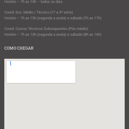
Horário – 7h as 13h – todos os dias.
Coord. Ens. Médio / Técnico (1ª a 3ª série)
Horário – 7h as 13h (segunda a sexta) e sábado (7h as 17h)
Coord. Cursos Técnicos Subsequentes (Pós-médio)
Horário – 7h as 13h (segunda a sexta) e sábado (8h as 16h)
COMO CHEGAR