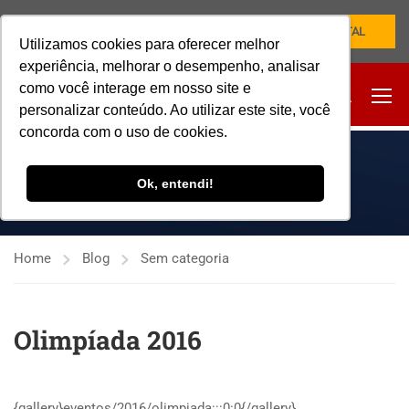
NOVO PORTAL
Utilizamos cookies para oferecer melhor
experiência, melhorar o desempenho, analisar
como você interage em nosso site e
personalizar conteúdo. Ao utilizar este site, você
concorda com o uso de cookies.
SEM CATEGORIA
Ok, entendi!
Home
Blog
Sem categoria
Olimpíada 2016
{gallery}eventos/2016/olimpiada:::0:0{/gallery}