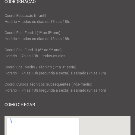
COORDENAÇÃO
Coord. Educação Infantil
Horário – todos os dias de 13h as 18h.
Coord. Ens. Fund. I (1º ao 5º ano)
Horário – todos os dias de 13h as 18h.
Coord. Ens. Fund. II (6º ao 9º ano)
Horário – 7h as 13h – todos os dias.
Coord. Ens. Médio / Técnico (1ª a 3ª série)
Horário – 7h as 13h (segunda a sexta) e sábado (7h as 17h)
Coord. Cursos Técnicos Subsequentes (Pós-médio)
Horário – 7h as 13h (segunda a sexta) e sábado (8h as 16h)
COMO CHEGAR