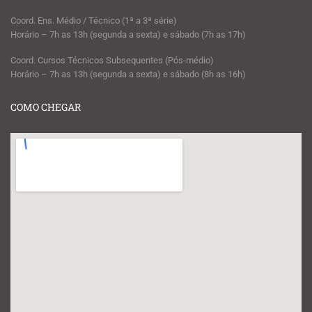
Coord. Ens. Médio / Técnico (1ª a 3ª série)
Horário – 7h as 13h (segunda a sexta) e sábado (7h as 17h)
Coord. Cursos Técnicos Subsequentes (Pós-médio)
Horário – 7h as 13h (segunda a sexta) e sábado (8h as 16h)
COMO CHEGAR