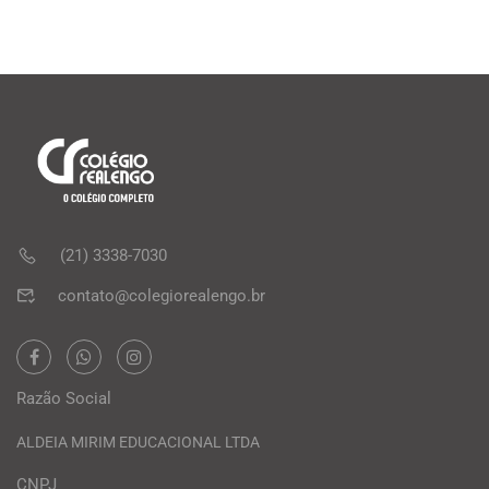
(21) 3338-7030
contato@colegiorealengo.br
Razão Social
ALDEIA MIRIM EDUCACIONAL LTDA
CNPJ