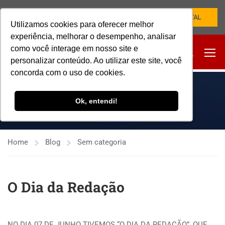
NOVO PORTAL
Utilizamos cookies para oferecer melhor
experiência, melhorar o desempenho, analisar
como você interage em nosso site e
personalizar conteúdo. Ao utilizar este site, você
concorda com o uso de cookies.
SEM CATEGORIA
Ok, entendi!
Home
Blog
Sem categoria
O Dia da Redação
NO DIA 07 DE JUNHO TIVEMOS “O DIA DA REDAÇÃO”, QUE