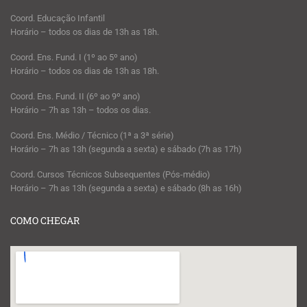
Coord. Educação Infantil
Horário – todos os dias de 13h as 18h.
Coord. Ens. Fund. I (1º ao 5º ano)
Horário – todos os dias de 13h as 18h.
Coord. Ens. Fund. II (6º ao 9º ano)
Horário – 7h as 13h – todos os dias.
Coord. Ens. Médio / Técnico (1ª a 3ª série)
Horário – 7h as 13h (segunda a sexta) e sábado (7h as 17h)
Coord. Cursos Técnicos Subsequentes (Pós-médio)
Horário – 7h as 13h (segunda a sexta) e sábado (8h as 16h)
COMO CHEGAR