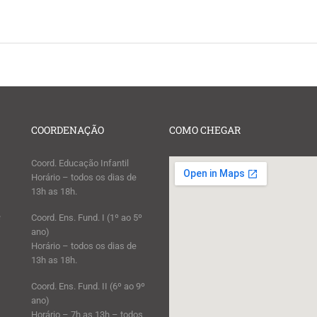
COORDENAÇÃO
COMO CHEGAR
Coord. Educação Infantil
Horário – todos os dias de
13h as 18h.
e
Coord. Ens. Fund. I (1º ao 5º
ano)
Horário – todos os dias de
13h as 18h.
Coord. Ens. Fund. II (6º ao 9º
ano)
Horário – 7h as 13h – todos