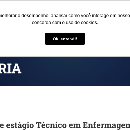
o@colegiorealengo.br
NOVO PORTAL
melhorar o desempenho, analisar como você interage em nosso sit
concorda com o uso de cookies.
CRECHE
INSTITUCIONAL
EDUCADORES
CURSOS
E
Ok, entendi!
RIA
de estágio Técnico em Enfermage