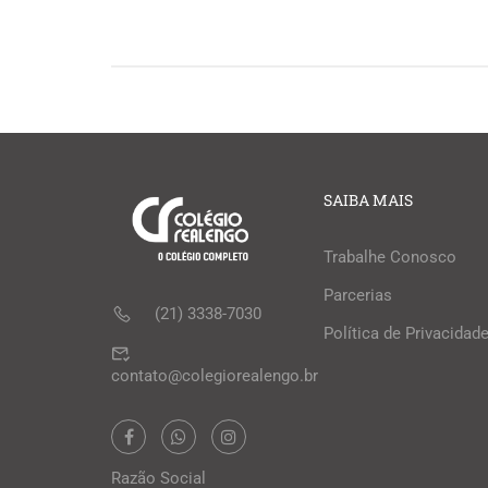
SAIBA MAIS
Trabalhe Conosco
Parcerias
(21) 3338-7030
Política de Privacidad
contato@colegiorealengo.br
Razão Social