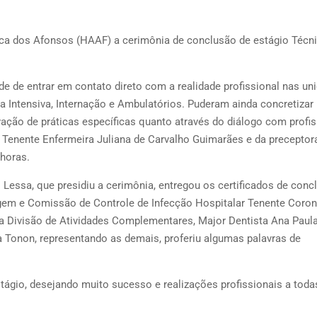
tica dos Afonsos (HAAF) a cerimônia de conclusão de estágio Técn
de de entrar em contato direto com a realidade profissional nas un
ia Intensiva, Internação e Ambulatórios. Puderam ainda concretizar
ação de práticas específica
s quanto através do diálogo com profis
º Tenente Enfermeira Juliana de Carvalho Guimarães e da preceptor
 horas.
Lessa, que presidiu a cerimônia, entregou os certificados de conc
gem e Comissão de Controle de Infecção Hospitalar Tenente Coron
da Divisão de Atividades Complementares, Major Dentista Ana Paul
a Tonon, representando as demais, proferiu algumas palavras de
tágio, desejando muito sucesso e realizações profissionais a toda