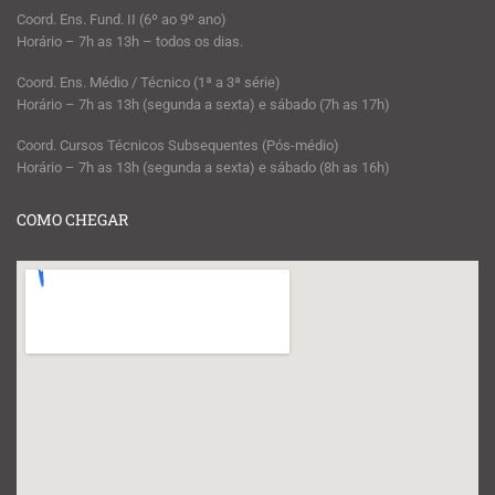
Coord. Ens. Fund. II (6º ao 9º ano)
Horário – 7h as 13h – todos os dias.
Coord. Ens. Médio / Técnico (1ª a 3ª série)
Horário – 7h as 13h (segunda a sexta) e sábado (7h as 17h)
Coord. Cursos Técnicos Subsequentes (Pós-médio)
Horário – 7h as 13h (segunda a sexta) e sábado (8h as 16h)
COMO CHEGAR