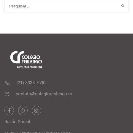
(21) 3338-7030
contato@colegiorealengo.br
Razão Social