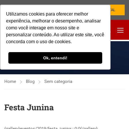
NOVO PORTAL
Utilizamos cookies para oferecer melhor
experiência, melhorar o desempenho, analisar
como você interage em nosso site e
personalizar conteúdo. Ao utilizar este site, você
concorda com o uso de cookies.
SEM CATEGORIA
Ok, entendi!
Home
Blog
Sem categoria
Festa Junina
{gallery}eventos/2019/festa_junina:::0:0{/gallery}