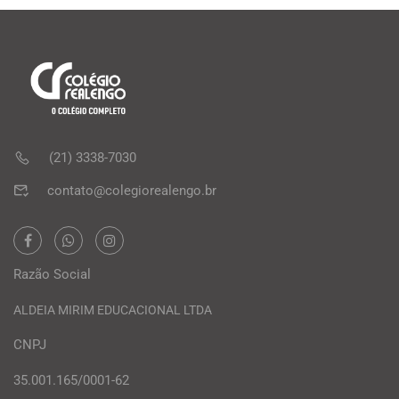
(21) 3338-7030
contato@colegiorealengo.br
Razão Social
ALDEIA MIRIM EDUCACIONAL LTDA
CNPJ
35.001.165/0001-62