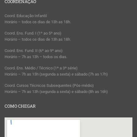
COORDENAÇÃO
Coord. Educação Infantil
Horário – todos os dias de 13h as 18h.
Coord. Ens. Fund. I (1º ao 5º ano)
Horário – todos os dias de 13h as 18h.
Coord. Ens. Fund. II (6º ao 9º ano)
Horário – 7h as 13h – todos os dias.
Coord. Ens. Médio / Técnico (1ª a 3ª série)
Horário – 7h as 13h (segunda a sexta) e sábado (7h as 17h)
Coord. Cursos Técnicos Subsequentes (Pós-médio)
Horário – 7h as 13h (segunda a sexta) e sábado (8h as 16h)
COMO CHEGAR