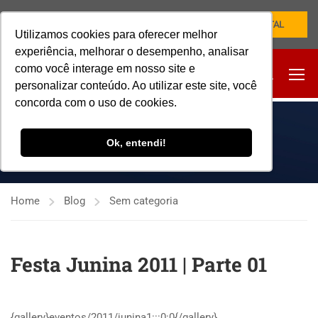
NOVO PORTAL
Utilizamos cookies para oferecer melhor
experiência, melhorar o desempenho, analisar
como você interage em nosso site e
personalizar conteúdo. Ao utilizar este site, você
concorda com o uso de cookies.
SEM CATEGORIA
Ok, entendi!
Home
Blog
Sem categoria
Festa Junina 2011 | Parte 01
{gallery}eventos/2011/junina1:::0:0{/gallery}