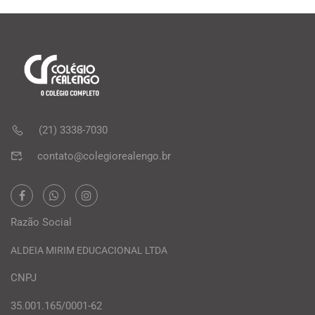
(21) 3338-7030
contato@colegiorealengo.br
Razão Social
ALDEIA MIRIM EDUCACIONAL LTDA
CNPJ
35.001.165/0001-62