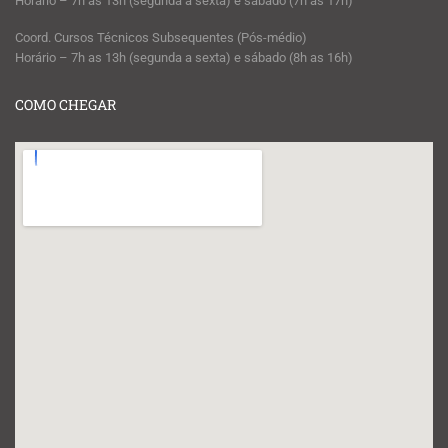
Horário – 7h as 13h (segunda a sexta) e sábado (7h as 17h)
Coord. Cursos Técnicos Subsequentes (Pós-médio)
Horário – 7h as 13h (segunda a sexta) e sábado (8h as 16h)
COMO CHEGAR