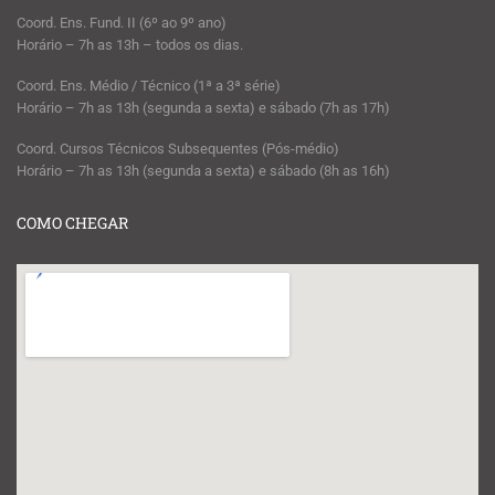
Coord. Ens. Fund. II (6º ao 9º ano)
Horário – 7h as 13h – todos os dias.
Coord. Ens. Médio / Técnico (1ª a 3ª série)
Horário – 7h as 13h (segunda a sexta) e sábado (7h as 17h)
Coord. Cursos Técnicos Subsequentes (Pós-médio)
Horário – 7h as 13h (segunda a sexta) e sábado (8h as 16h)
COMO CHEGAR