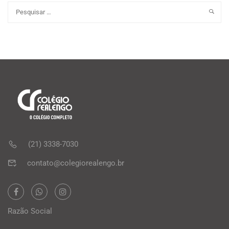
(21) 3338-7030
contato@colegiorealengo.br
Razão Social