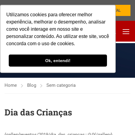
NOVO PORTAL
Utilizamos cookies para oferecer melhor
experiência, melhorar o desempenho, analisar
como você interage em nosso site e
personalizar conteúdo. Ao utilizar este site, você
concorda com o uso de cookies.
SEM CATEGORIA
Ok, entendi!
Home
Blog
Sem categoria
Dia das Crianças
{gallery}eventos/2019/dia_das_criancas:::0:0{/gallery}