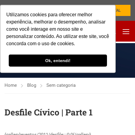
NOVO PORTAL
Utilizamos cookies para oferecer melhor
experiência, melhorar o desempenho, analisar
como você interage em nosso site e
personalizar conteúdo. Ao utilizar este site, você
concorda com o uso de cookies.
SEM CATEGORIA
Ok, entendi!
Home
Blog
Sem categoria
Desfile Cívico | Parte 1
{gallery}eventos/2011/desfile:::0:0{/gallery}