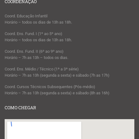
COORDENAÇÃO
Coord. Educação Infantil
Horário – todos os dias de 13h as 18h.
Coord. Ens. Fund. I (1º ao 5º ano)
Horário – todos os dias de 13h as 18h.
Coord. Ens. Fund. II (6º ao 9º ano)
Horário – 7h as 13h – todos os dias.
Coord. Ens. Médio / Técnico (1ª a 3ª série)
Horário – 7h as 13h (segunda a sexta) e sábado (7h as 17h)
Coord. Cursos Técnicos Subsequentes (Pós-médio)
Horário – 7h as 13h (segunda a sexta) e sábado (8h as 16h)
COMO CHEGAR