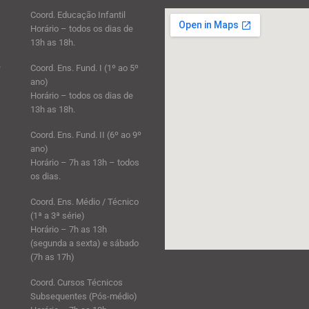
Coord. Educação Infantil
Horário – todos os dias de
13h as 18h.
e
Coord. Ens. Fund. I (1º ao 5º
ano)
Horário – todos os dias de
13h as 18h.
Coord. Ens. Fund. II (6º ao 9º
ano)
Horário – 7h as 13h – todos
os dias.
Coord. Ens. Médio / Técnico
(1ª a 3ª série)
Horário – 7h as 13h
(segunda a sexta) e sábado
(7h as 17h)
Coord. Cursos Técnicos
Subsequentes (Pós-médio)