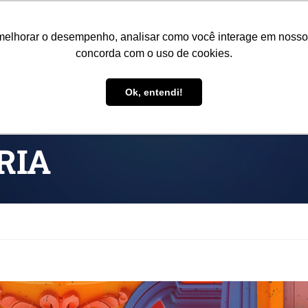
o@colegiorealengo.br
NOVO PORTAL
melhorar o desempenho, analisar como você interage em nosso sit
concorda com o uso de cookies.
CRECHE
INSTITUCIONAL
EDUCADORES
CURSOS
E
Ok, entendi!
RIA