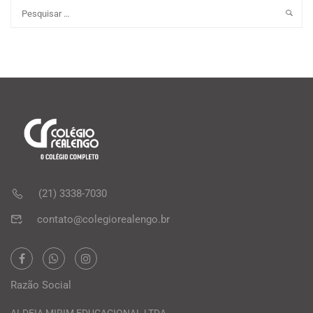
(21) 3338-7030
contato@colegiorealengo.br
Razão Social