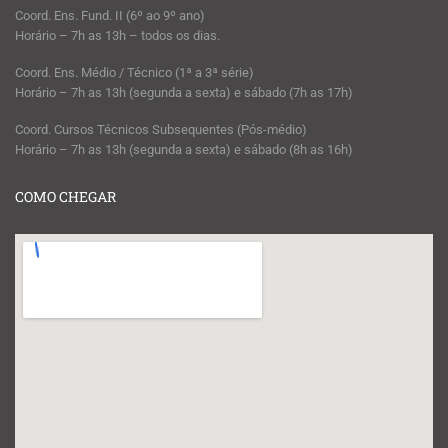
Coord. Ens. Fund. II (6º ao 9º ano)
Horário – 7h as 13h – todos os dias.
Coord. Ens. Médio / Técnico (1ª a 3ª série)
Horário – 7h as 13h (segunda a sexta) e sábado (7h as 17h)
Coord. Cursos Técnicos Subsequentes (Pós-médio)
Horário – 7h as 13h (segunda a sexta) e sábado (8h as 16h)
COMO CHEGAR