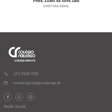
Profa. Eliani da Silva Zaib
DIRETORA GERAL
(21) 3338-7030
contato@colegiorealengo.br
Razão Social