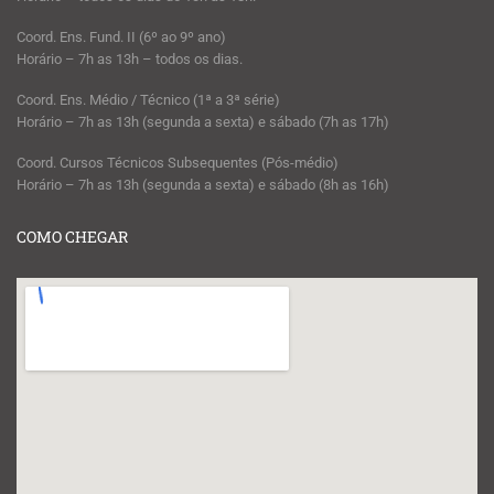
Coord. Ens. Fund. II (6º ao 9º ano)
Horário – 7h as 13h – todos os dias.
Coord. Ens. Médio / Técnico (1ª a 3ª série)
Horário – 7h as 13h (segunda a sexta) e sábado (7h as 17h)
Coord. Cursos Técnicos Subsequentes (Pós-médio)
Horário – 7h as 13h (segunda a sexta) e sábado (8h as 16h)
COMO CHEGAR