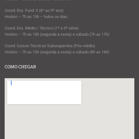
Coord. Ens. Fund. II (6º ao 9º ano)
Horário – 7h as 13h – todos os dias.
Coord. Ens. Médio / Técnico (1ª a 3ª série)
Horário – 7h as 13h (segunda a sexta) e sábado (7h as 17h)
Coord. Cursos Técnicos Subsequentes (Pós-médio)
Horário – 7h as 13h (segunda a sexta) e sábado (8h as 16h)
COMO CHEGAR