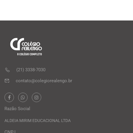
(21) 3338-7030
contato@colegiorealengo.br
Razão Social
ALDEIA MIRIM EDUCACIONAL LTDA
CNPJ