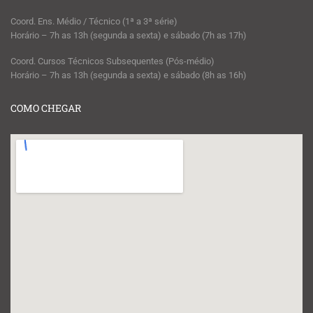
Coord. Ens. Médio / Técnico (1ª a 3ª série)
Horário – 7h as 13h (segunda a sexta) e sábado (7h as 17h)
Coord. Cursos Técnicos Subsequentes (Pós-médio)
Horário – 7h as 13h (segunda a sexta) e sábado (8h as 16h)
COMO CHEGAR