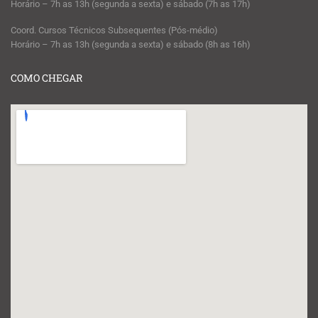
Horário – 7h as 13h (segunda a sexta) e sábado (7h as 17h)
Coord. Cursos Técnicos Subsequentes (Pós-médio)
Horário – 7h as 13h (segunda a sexta) e sábado (8h as 16h)
COMO CHEGAR