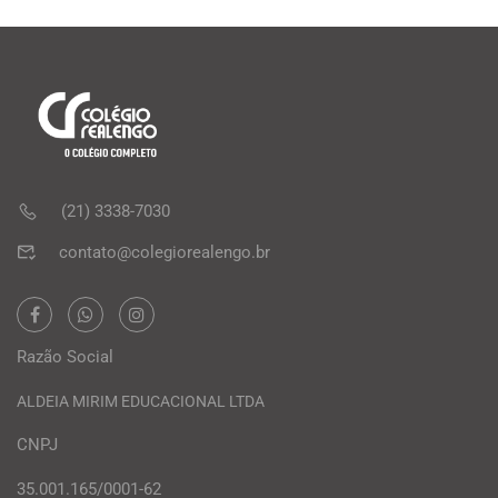
(21) 3338-7030
contato@colegiorealengo.br
Razão Social
ALDEIA MIRIM EDUCACIONAL LTDA
CNPJ
35.001.165/0001-62