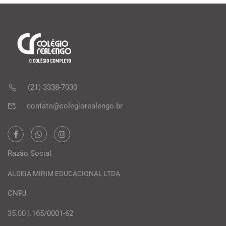
(21) 3338-7030
contato@colegiorealengo.br
Razão Social
ALDEIA MIRIM EDUCACIONAL LTDA
CNPJ
35.001.165/0001-62